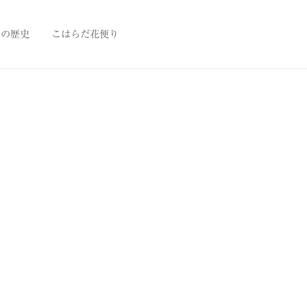
田の歴史
こはらだ花便り